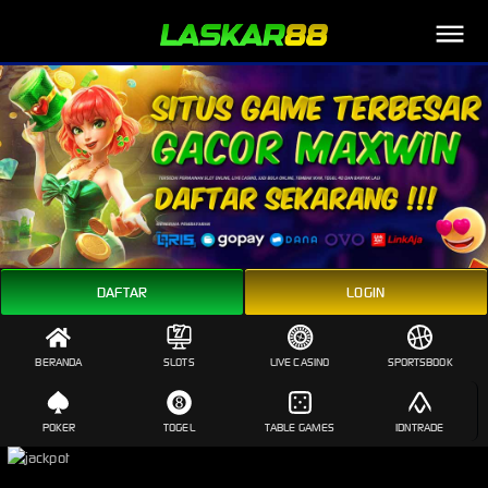
Link Alternatif
DAFTAR
LOGIN
BERANDA
SLOTS
LIVE CASINO
SPORTSBOOK
POKER
TOGEL
TABLE GAMES
IDNTRADE